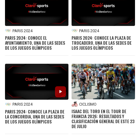
PARIS 2024
PARIS 2024
PARIS 2024: CONOCE EL
PARIS 2024: CONOCE LA PLAZA DE
AYUNTAMIENTO, UNA DE LAS SEDES
TROCADERO, UNA DE LAS SEDES DE
DE LOS JUEGOS OLÍMPICOS
LOS JUEGOS OLÍMPICOS
CICLISMO
PARIS 2024
ISAAC DEL TORO EN EL TOUR DE
PARIS 2024: CONOCE LA PLAZA DE
FRANCIA 2026: RESULTADOS Y
LA CONCORDIA, UNA DE LAS SEDES
CLASIFICACIÓN GENERAL DE ESTE 23
DE LOS JUEGOS OLÍMPICOS
DE JULIO