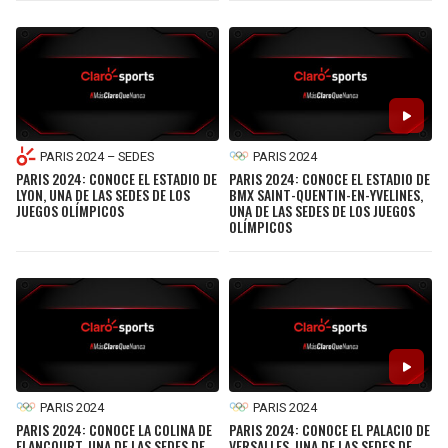
SEAHAWKS
PELICANS
BEARS
SPURS
LIONS
NUGGETS
PARIS 2024 – SEDES
PARIS 2024
PARIS 2024: CONOCE EL ESTADIO DE
PARIS 2024: CONOCE EL ESTADIO DE
LYON, UNA DE LAS SEDES DE LOS
BMX SAINT-QUENTIN-EN-YVELINES,
PACKERS
TIMBERWOLVES
JUEGOS OLÍMPICOS
UNA DE LAS SEDES DE LOS JUEGOS
OLÍMPICOS
VIKINGS
THUNDER
FALCONS
TRAIL BLAZERS
PANTHERS
JAZZ
SAINTS
PARIS 2024
PARIS 2024
PARIS 2024: CONOCE LA COLINA DE
PARIS 2024: CONOCE EL PALACIO DE
ELANCOURT, UNA DE LAS SEDES DE
VERSALLES, UNA DE LAS SEDES DE