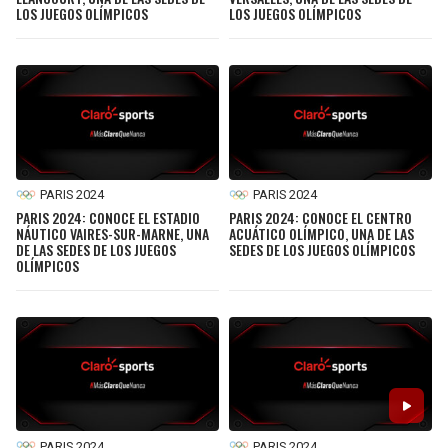
BUCCANEERS
LOS JUEGOS OLÍMPICOS
LOS JUEGOS OLÍMPICOS
PARIS 2024
PARIS 2024
PARIS 2024: CONOCE EL ESTADIO
PARIS 2024: CONOCE EL CENTRO
NÁUTICO VAIRES-SUR-MARNE, UNA
ACUÁTICO OLÍMPICO, UNA DE LAS
DE LAS SEDES DE LOS JUEGOS
SEDES DE LOS JUEGOS OLÍMPICOS
OLÍMPICOS
PARIS 2024
PARIS 2024