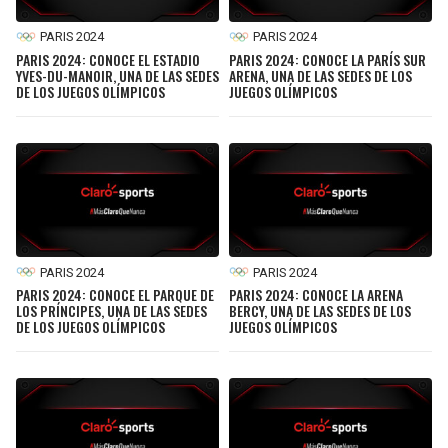
PARIS 2024
PARIS 2024
PARIS 2024: CONOCE EL ESTADIO
PARIS 2024: CONOCE LA PARÍS SUR
YVES-DU-MANOIR, UNA DE LAS SEDES
ARENA, UNA DE LAS SEDES DE LOS
DE LOS JUEGOS OLÍMPICOS
JUEGOS OLÍMPICOS
PARIS 2024
PARIS 2024
PARIS 2024: CONOCE EL PARQUE DE
PARIS 2024: CONOCE LA ARENA
LOS PRÍNCIPES, UNA DE LAS SEDES
BERCY, UNA DE LAS SEDES DE LOS
DE LOS JUEGOS OLÍMPICOS
JUEGOS OLÍMPICOS