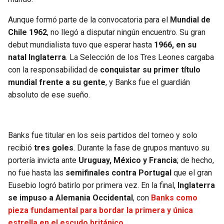
SEAHAWKS
PELICANS
Aunque formó parte de la convocatoria para el
Mundial de
Chile 1962
, no llegó a disputar ningún encuentro. Su gran
debut mundialista tuvo que esperar hasta
1966, en su
BEARS
SPURS
natal Inglaterra
. La Selección de los Tres Leones cargaba
con la responsabilidad de
conquistar su primer título
LIONS
NUGGETS
mundial frente a su gente
, y Banks fue el guardián
absoluto de ese sueño.
PACKERS
TIMBERWOLVES
VIKINGS
THUNDER
Banks fue titular en los seis partidos del torneo y solo
recibió
tres goles
. Durante la fase de grupos mantuvo su
FALCONS
TRAIL BLAZERS
portería invicta ante
Uruguay, México y Francia
; de hecho,
no fue hasta las
semifinales contra Portugal
que el gran
PANTHERS
JAZZ
Eusebio logró batirlo por primera vez. En la final,
Inglaterra
se impuso a Alemania Occidental
, con
Banks como
SAINTS
pieza fundamental para bordar la primera y única
estrella en el escudo británico.