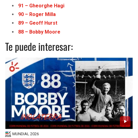
91 – Gheorghe Hagi
90 – Roger Milla
89 – Geoff Hurst
88 – Bobby Moore
Te puede interesar:
MUNDIAL 2026