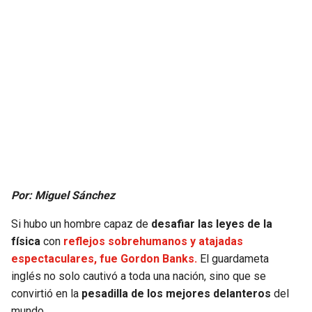
JAGUARS
WIZARDS
TITANS
WARRIORS
COWBOYS
CLIPPERS
GIANTS
LAKERS
EAGLES
SUNS
COMMANDERS
KINGS
Por: Miguel Sánchez
Si hubo un hombre capaz de
desafiar las leyes de la
CARDINALS
MAVERICKS
física
con
reflejos sobrehumanos y atajadas
espectaculares, fue Gordon Banks.
El guardameta
RAMS
ROCKETS
inglés no solo cautivó a toda una nación, sino que se
convirtió en la
pesadilla de los mejores delanteros
del
49ERS
GRIZZLIES
mundo.