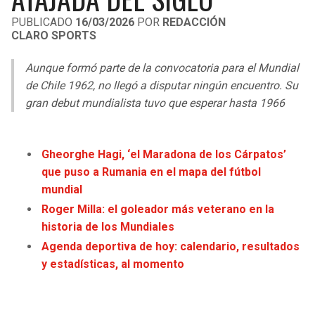
LIGA DE EXPANSIÓN MX
UEFA EUROPA LEAGUE
PUBLICADO
16/03/2026
POR
REDACCIÓN
CLARO SPORTS
RAIDERS
CAVALIERS
LEAGUES CUP
UEFA CONFERENCE LEAGUE
Aunque formó parte de la convocatoria para el Mundial
MLS
CHARGERS
PISTONS
de Chile 1962, no llegó a disputar ningún encuentro. Su
gran debut mundialista tuvo que esperar hasta 1966
COPA LIBERTADORES
RAVENS
PACERS
COPA SUDAMERICANA
BENGALS
BUCKS
Gheorghe Hagi, ‘el Maradona de los Cárpatos’
LIGA BETPLAY
que puso a Rumania en el mapa del fútbol
BROWNS
HAWKS
mundial
OTRAS LIGAS
Roger Milla: el goleador más veterano en la
STEELERS
HORNETS
historia de los Mundiales
Agenda deportiva de hoy: calendario, resultados
TEXANS
HEAT
y estadísticas, al momento
COLTS
MAGIC