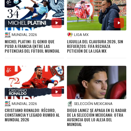
SEAHAWKS
PELICANS
BEARS
SPURS
MUNDIAL 2026
LIGA MX
MICHEL PLATINI: EL GENIO QUE
LIGUILLA DEL CLAUSURA 2026, SIN
LIONS
NUGGETS
PUSO A FRANCIA ENTRE LAS
REFUERZOS: FIFA RECHAZA
POTENCIAS DEL FÚTBOL MUNDIAL
PETICIÓN DE LA LIGA MX
PACKERS
TIMBERWOLVES
VIKINGS
THUNDER
FALCONS
TRAIL BLAZERS
PANTHERS
JAZZ
MUNDIAL 2026
SELECCIÓN MEXICANA
CRISTIANO RONALDO: RÉCORD,
DIEGO LAINEZ SE APAGA EN EL RADAR
CONSTANCIA Y LEGADO RUMBO AL
DE LA SELECCIÓN MEXICANA: OTRA
SAINTS
MUNDIAL 2026
AUSENCIA QUE LO ALEJA DEL
MUNDIAL