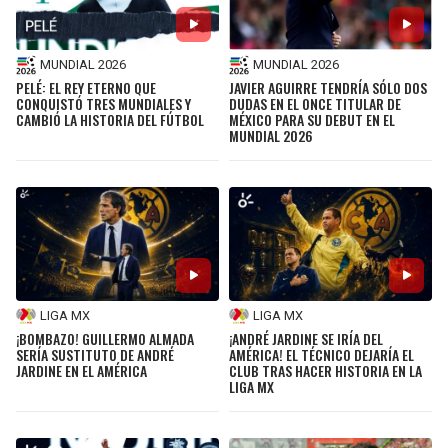
JAGUARS
WIZARDS
MUNDIAL 2026
MUNDIAL 2026
TITANS
WARRIORS
PELÉ: EL REY ETERNO QUE
JAVIER AGUIRRE TENDRÍA SÓLO DOS
CONQUISTÓ TRES MUNDIALES Y
DUDAS EN EL ONCE TITULAR DE
CAMBIÓ LA HISTORIA DEL FÚTBOL
MÉXICO PARA SU DEBUT EN EL
COWBOYS
CLIPPERS
MUNDIAL 2026
GIANTS
LAKERS
EAGLES
SUNS
COMMANDERS
KINGS
LIGA MX
LIGA MX
CARDINALS
MAVERICKS
¡BOMBAZO! GUILLERMO ALMADA
¡ANDRÉ JARDINE SE IRÍA DEL
SERÍA SUSTITUTO DE ANDRÉ
AMÉRICA! EL TÉCNICO DEJARÍA EL
JARDINE EN EL AMÉRICA
CLUB TRAS HACER HISTORIA EN LA
RAMS
ROCKETS
LIGA MX
49ERS
GRIZZLIES