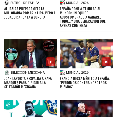
LIGA DE EXPANSIÓN MX
UEFA EUROPA LEAGUE
FÚTBOL DE ESTUFA
MUNDIAL 2026
AL JAZIRA PREPARA OFERTA
ESPAÑA PONE A TEMBLAR AL
MILLONARIA POR ERIK LIRA, PERO EL
MUNDO: UN EQUIPO
RAIDERS
CAVALIERS
LEAGUES CUP
UEFA CONFERENCE LEAGUE
JUGADOR APUNTA A EUROPA
ACOSTUMBRADO A GANARLO
TODO... Y UNA GENERACIÓN QUE
APENAS COMIENZA
MLS
CHARGERS
PISTONS
COPA LIBERTADORES
RAVENS
PACERS
COPA SUDAMERICANA
BENGALS
BUCKS
LIGA BETPLAY
BROWNS
HAWKS
SELECCIÓN MEXICANA
MUNDIAL 2026
OTRAS LIGAS
JOAN LAPORTA RESPALDA A RAFA
FRANCIA RESTA MÉRITO A ESPAÑA:
STEELERS
HORNETS
MÁRQUEZ PARA DIRIGIR A LA
"PERDIMOS CONTRA NOSOTROS
SELECCIÓN MEXICANA
MISMOS"
TEXANS
HEAT
COLTS
MAGIC