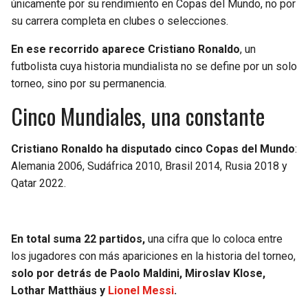
únicamente por su rendimiento en Copas del Mundo, no por
su carrera completa en clubes o selecciones.
SEAHAWKS
PELICANS
En ese recorrido aparece Cristiano Ronaldo
, un
BEARS
SPURS
futbolista cuya historia mundialista no se define por un solo
torneo, sino por su permanencia.
LIONS
NUGGETS
Cinco Mundiales, una constante
PACKERS
TIMBERWOLVES
Cristiano Ronaldo ha disputado cinco Copas del Mundo
:
Alemania 2006, Sudáfrica 2010, Brasil 2014, Rusia 2018 y
VIKINGS
THUNDER
Qatar 2022.
FALCONS
TRAIL BLAZERS
En total suma 22 partidos,
una cifra que lo coloca entre
PANTHERS
JAZZ
los jugadores con más apariciones en la historia del torneo,
solo por detrás de Paolo Maldini, Miroslav Klose,
SAINTS
Lothar Matthäus y
Lionel Messi
.