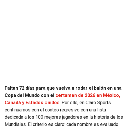
JAGUARS
WIZARDS
TITANS
WARRIORS
COWBOYS
CLIPPERS
GIANTS
LAKERS
EAGLES
SUNS
COMMANDERS
KINGS
Faltan 72 días para que vuelva a rodar el balón en una
Copa del Mundo con el
certamen de 2026 en México,
CARDINALS
MAVERICKS
Canadá y Estados Unidos
.
Por ello, en Claro Sports
continuamos con el conteo regresivo con una lista
RAMS
ROCKETS
dedicada a los 100 mejores jugadores en la historia de los
Mundiales. El criterio es claro: cada nombre es evaluado
49ERS
GRIZZLIES