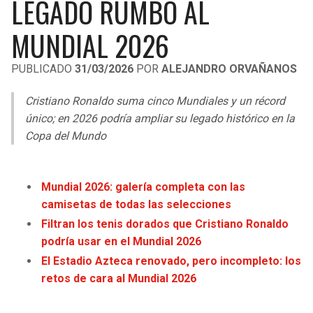
LEGADO RUMBO AL
LIGA DE EXPANSIÓN MX
UEFA EUROPA LEAGUE
MUNDIAL 2026
RAIDERS
CAVALIERS
LEAGUES CUP
UEFA CONFERENCE LEAGUE
PUBLICADO
31/03/2026
POR
ALEJANDRO ORVAÑANOS
MLS
CHARGERS
PISTONS
Cristiano Ronaldo suma cinco Mundiales y un récord
COPA LIBERTADORES
RAVENS
PACERS
único; en 2026 podría ampliar su legado histórico en la
COPA SUDAMERICANA
Copa del Mundo
BENGALS
BUCKS
LIGA BETPLAY
BROWNS
HAWKS
Mundial 2026: galería completa con las
OTRAS LIGAS
camisetas de todas las selecciones
STEELERS
HORNETS
Filtran los tenis dorados que Cristiano Ronaldo
podría usar en el Mundial 2026
TEXANS
HEAT
El Estadio Azteca renovado, pero incompleto: los
retos de cara al Mundial 2026
COLTS
MAGIC