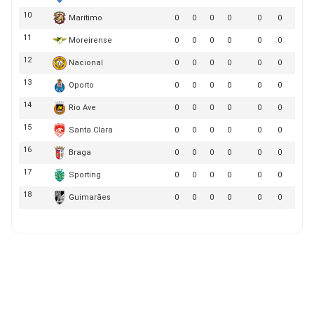
JAGUARS
WIZARDS
TITANS
WARRIORS
COWBOYS
CLIPPERS
GIANTS
LAKERS
EAGLES
SUNS
COMMANDERS
KINGS
CARDINALS
MAVERICKS
RAMS
ROCKETS
49ERS
GRIZZLIES