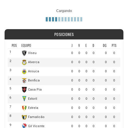
LIGA DE EXPANSIÓN MX
UEFA EUROPA LEAGUE
RAIDERS
CAVALIERS
LEAGUES CUP
UEFA CONFERENCE LEAGUE
MLS
CHARGERS
PISTONS
COPA LIBERTADORES
RAVENS
PACERS
COPA SUDAMERICANA
BENGALS
BUCKS
LIGA BETPLAY
BROWNS
HAWKS
OTRAS LIGAS
STEELERS
HORNETS
TEXANS
HEAT
COLTS
MAGIC