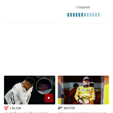
LALIGA
MOTOR