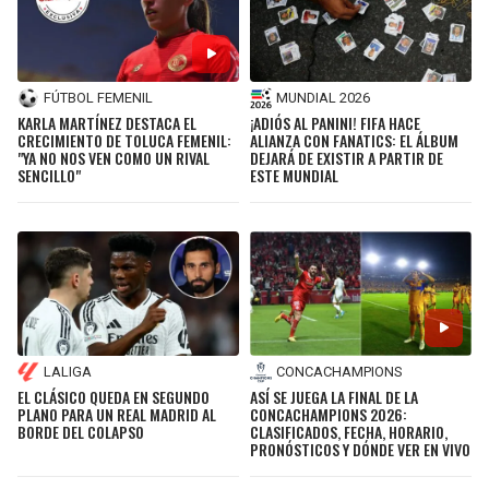
FÚTBOL FEMENIL
MUNDIAL 2026
KARLA MARTÍNEZ DESTACA EL
¡ADIÓS AL PANINI! FIFA HACE
CRECIMIENTO DE TOLUCA FEMENIL:
ALIANZA CON FANATICS: EL ÁLBUM
"YA NO NOS VEN COMO UN RIVAL
DEJARÁ DE EXISTIR A PARTIR DE
SENCILLO"
ESTE MUNDIAL
LALIGA
CONCACHAMPIONS
EL CLÁSICO QUEDA EN SEGUNDO
ASÍ SE JUEGA LA FINAL DE LA
PLANO PARA UN REAL MADRID AL
CONCACHAMPIONS 2026:
BORDE DEL COLAPSO
CLASIFICADOS, FECHA, HORARIO,
PRONÓSTICOS Y DÓNDE VER EN VIVO