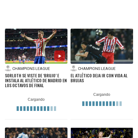
CHAMPIONS LEAGUE
CHAMPIONS LEAGUE
SORLOTH SE VISTE DE ‘BRUJO’ E
EL ATLÉTICO DEJA IR CON VIDA AL
INSTALA AL ATLÉTICO DE MADRID EN
BRUJAS
LOS OCTAVOS DE FINAL