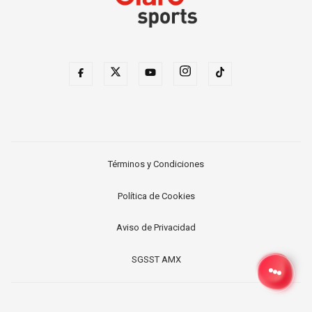
Términos y Condiciones
Política de Cookies
Aviso de Privacidad
SGSST AMX