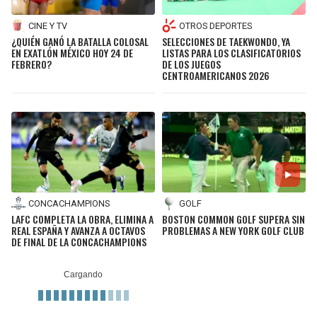
CINE Y TV
OTROS DEPORTES
¿QUIÉN GANÓ LA BATALLA COLOSAL
SELECCIONES DE TAEKWONDO, YA
EN EXATLÓN MÉXICO HOY 24 DE
LISTAS PARA LOS CLASIFICATORIOS
FEBRERO?
DE LOS JUEGOS
CENTROAMERICANOS 2026
CONCACHAMPIONS
GOLF
LAFC COMPLETA LA OBRA, ELIMINA A
BOSTON COMMON GOLF SUPERA SIN
REAL ESPAÑA Y AVANZA A OCTAVOS
PROBLEMAS A NEW YORK GOLF CLUB
DE FINAL DE LA CONCACHAMPIONS