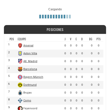
LIGA DE EXPANSIÓN MX
UEFA EUROPA LEAGUE
LEAGUES CUP
UEFA CONFERENCE LEAGUE
MLS
COPA LIBERTADORES
COPA SUDAMERICANA
LIGA BETPLAY
OTRAS LIGAS