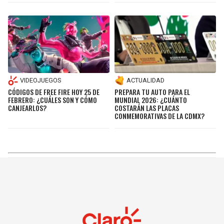
ACTUALIDAD
VIDEOJUEGOS
PREPARA TU AUTO PARA EL
CÓDIGOS DE FREE FIRE HOY 25 DE
MUNDIAL 2026: ¿CUÁNTO
FEBRERO: ¿CUÁLES SON Y CÓMO
COSTARÁN LAS PLACAS
CANJEARLOS?
CONMEMORATIVAS DE LA CDMX?