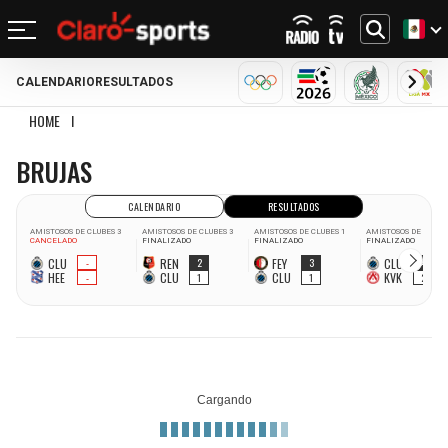
CALENDARIO
RESULTADOS
REGRESAR
REGRESAR
REGRESAR
REGRESAR
REGRESAR
REGRESAR
REGRESAR
MILANO CORTINA 2026
MUNDIAL 2026
SELECCIÓN
LIG
HOME
I
BRUJAS
FÚTBOL
FÚTBOL INTERNACIONAL
MILANO CORTINA 2026
MOTOR
BÉISBOL
OTROS DEPORTES
ACTUALIDAD
BRUJAS
MUNDIAL 2026
CHAMPIONS LEAGUE
MEDALLERO
FÓRMULA 1
MEXICANO
CICLISMO
TENDENCIAS
LIGA MX
LALIGA
VIDEOS
NASCAR
MLB
TENIS
MÚSICA
SELECCIÓN MEXICANA
PREMIER LEAGUE
BOXEO
CINE Y TV
CONCACHAMPIONS
SERIE A
GOLF
VIDEOJUEGOS
FÚTBOL DE ESTUFA
BUNDESLIGA
UFC
FÚTBOL FEMENIL
LIGUE 1