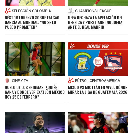
SELECCIÓN COLOMBIA
CHAMPIONS LEAGUE
NÉSTOR LORENZO SOBRE FALCAO
UEFA RECHAZA LA APELACIÓN DEL
GARCÍA AL MUNDIAL: "NO SE LO
BENFICA Y PRESTIANNI NO JUEGA
PUEDO PROMETER"
ANTE EL REAL MADRID
CINE Y TV
FÚTBOL CENTROAMÉRICA
DUELO DE LOS ENIGMAS: ¿QUIÉN
MIXCO VS MICTLÁN EN VIVO: DÓNDE
GANA Y DÓNDE VER EXATLÓN MÉXICO
MIRAR LA LIGA DE GUATEMALA 2026
HOY 25 DE FEBRERO?