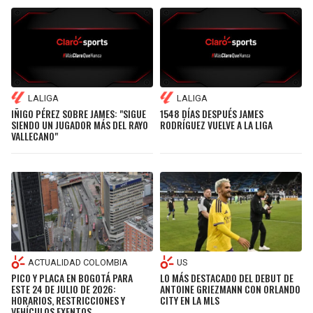
SEAHAWKS
PELICANS
BEARS
SPURS
LALIGA
LALIGA
LIONS
NUGGETS
IÑIGO PÉREZ SOBRE JAMES: "SIGUE
1548 DÍAS DESPUÉS JAMES
SIENDO UN JUGADOR MÁS DEL RAYO
RODRÍGUEZ VUELVE A LA LIGA
VALLECANO"
PACKERS
TIMBERWOLVES
VIKINGS
THUNDER
FALCONS
TRAIL BLAZERS
PANTHERS
JAZZ
ACTUALIDAD COLOMBIA
US
PICO Y PLACA EN BOGOTÁ PARA
LO MÁS DESTACADO DEL DEBUT DE
SAINTS
ESTE 24 DE JULIO DE 2026:
ANTOINE GRIEZMANN CON ORLANDO
HORARIOS, RESTRICCIONES Y
CITY EN LA MLS
VEHÍCULOS EXENTOS