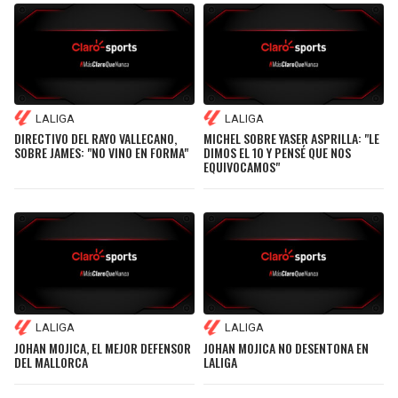
JAGUARS
WIZARDS
TITANS
WARRIORS
COWBOYS
CLIPPERS
LALIGA
LALIGA
DIRECTIVO DEL RAYO VALLECANO,
MICHEL SOBRE YASER ASPRILLA: "LE
SOBRE JAMES: "NO VINO EN FORMA"
DIMOS EL 10 Y PENSÉ QUE NOS
GIANTS
LAKERS
EQUIVOCAMOS"
EAGLES
SUNS
COMMANDERS
KINGS
CARDINALS
MAVERICKS
LALIGA
LALIGA
RAMS
ROCKETS
JOHAN MOJICA, EL MEJOR DEFENSOR
JOHAN MOJICA NO DESENTONA EN
DEL MALLORCA
LALIGA
49ERS
GRIZZLIES