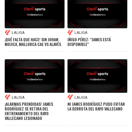
LIGA DE EXPANSIÓN MX
UEFA EUROPA LEAGUE
RAIDERS
CAVALIERS
LEAGUES CUP
UEFA CONFERENCE LEAGUE
MLS
CHARGERS
PISTONS
LALIGA
LALIGA
¡QUÉ FALTA QUE HACE! SIN JOHAN
IÑIGO PÉREZ: "JAMES ESTÁ
COPA LIBERTADORES
MOJICA, MALLORCA CAE VS ALAVÉS
DISPONIBLE"
RAVENS
PACERS
COPA SUDAMERICANA
BENGALS
BUCKS
LIGA BETPLAY
BROWNS
HAWKS
OTRAS LIGAS
STEELERS
HORNETS
LALIGA
LALIGA
¡ALARMAS PRENDIDAS! JAMES
NI JAMES RODRÍGUEZ PUDO EVITAR
TEXANS
HEAT
RODRÍGUEZ SE RETIRA DEL
LA DERROTA DEL RAYO VALLECANO
ENTRENAMIENTO DEL RAYO
VALLECANO LESIONADO
COLTS
MAGIC