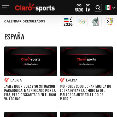
CALENDARIO
RESULTADOS
REGRESAR
REGRESAR
REGRESAR
REGRESAR
REGRESAR
REGRESAR
REGRESAR
REGRESAR
MUNDIAL 2026
OLÍMPICOS
SELECCIÓN
LIG
ESPAÑA
FÚTBOL
FÚTBOL INTERNACIONAL
MOTOR
NFL
NBA
BÉISBOL
OTROS DEPORTES
ACTUALIDAD
MUNDIAL 2026
CHAMPIONS LEAGUE
FÓRMULA 1
MEXICANO
CICLISMO
TENDENCIAS
BILLS
CELTICS
LIGA MX
LALIGA
NASCAR
MLB
TENIS
MÚSICA
DOLPHINS
NETS
SELECCIÓN MEXICANA
PREMIER LEAGUE
BOXEO
CINE Y TV
PATRIOTS
KNICKS
LALIGA
LALIGA
CONCACHAMPIONS
SERIE A
GOLF
VIDEOJUEGOS
JAMES RODRÍGUEZ Y SU SITUACIÓN
¡NO PUEDE SOLO! JOHAN MOJICA NO
JETS
76ERS
PARADÓJICA: MAGNIFICADO POR LA
LOGRA EVITAR LA DERROTA DEL
FIFA, PERO DESCARTADO EN EL RAYO
MALLORCA ANTE ATLÉTICO DE
FÚTBOL DE ESTUFA
BUNDESLIGA
UFC
VALLECANO
MADRID
BRONCOS
RAPTORS
FÚTBOL FEMENIL
LIGUE 1
CHIEFS
BULLS