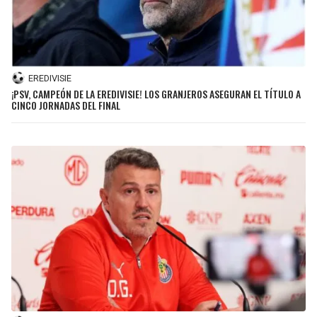
JAGUARS
WIZARDS
TITANS
WARRIORS
EREDIVISIE
COWBOYS
CLIPPERS
¡PSV, CAMPEÓN DE LA EREDIVISIE! LOS GRANJEROS ASEGURAN EL TÍTULO A
CINCO JORNADAS DEL FINAL
GIANTS
LAKERS
EAGLES
SUNS
COMMANDERS
KINGS
CARDINALS
MAVERICKS
RAMS
ROCKETS
49ERS
GRIZZLIES