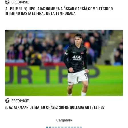
EREDIVISIE
¡AL PRIMER EQUIPO! AJAX NOMBRA A ÓSCAR GARCÍA COMO TÉCNICO
SEAHAWKS
PELICANS
INTERINO HASTA EL FINAL DE LA TEMPORADA
BEARS
SPURS
LIONS
NUGGETS
PACKERS
TIMBERWOLVES
VIKINGS
THUNDER
FALCONS
TRAIL BLAZERS
PANTHERS
JAZZ
EREDIVISIE
EL AZ ALKMAAR DE MATEO CHÁVEZ SUFRE GOLEADA ANTE EL PSV
SAINTS