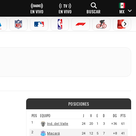
EN VIVO
EN VIVO
BUSCAR
MX
EAGUE
ERIE A
NFL
MLB
NBA
FÓRMULA 1
CICLISMO
BOXEO