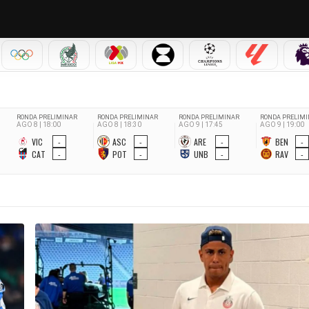
IAL 2026
OLÍMPICOS
SELECCIÓN MEXICANA
LIGA MX
LEAGUES CUP
CHAMPIONS LEAGUE
LALIGA