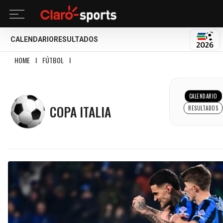
CALENDARIO
RESULTADOS
MUND
HOME
I
FÚTBOL
I
COPA ITALIA
COPA ITALIA