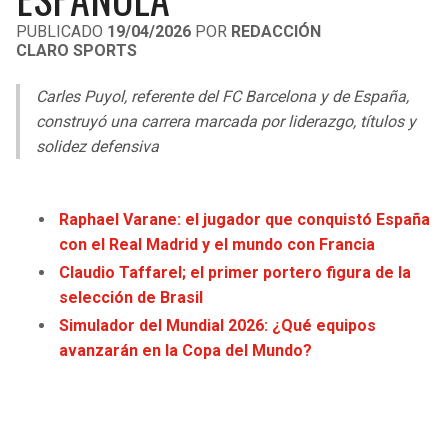
LIGA DE EXPANSIÓN MX
UEFA EUROPA LEAGUE
PUBLICADO
19/04/2026
POR
REDACCIÓN
CLARO SPORTS
RAIDERS
CAVALIERS
LEAGUES CUP
UEFA CONFERENCE LEAGUE
Carles Puyol, referente del FC Barcelona y de España,
MLS
CHARGERS
PISTONS
construyó una carrera marcada por liderazgo, títulos y
solidez defensiva
COPA LIBERTADORES
RAVENS
PACERS
COPA SUDAMERICANA
BENGALS
BUCKS
Raphael Varane: el jugador que conquistó España
LIGA BETPLAY
con el Real Madrid y el mundo con Francia
BROWNS
HAWKS
Claudio Taffarel; el primer portero figura de la
OTRAS LIGAS
selección de Brasil
STEELERS
HORNETS
Simulador del Mundial 2026: ¿Qué equipos
avanzarán en la Copa del Mundo?
TEXANS
HEAT
COLTS
MAGIC