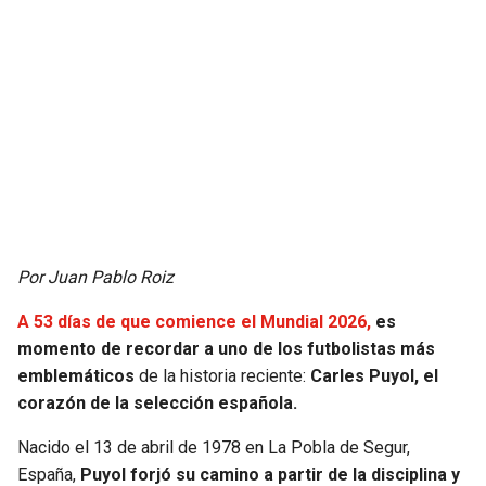
JAGUARS
WIZARDS
TITANS
WARRIORS
COWBOYS
CLIPPERS
GIANTS
LAKERS
EAGLES
SUNS
Por Juan Pablo Roiz
COMMANDERS
KINGS
A 53 días de que comience el Mundial 2026,
es
momento de recordar a uno de los futbolistas más
CARDINALS
MAVERICKS
emblemáticos
de la historia reciente:
Carles Puyol, el
corazón de la selección española.
RAMS
ROCKETS
Nacido el 13 de abril de 1978 en La Pobla de Segur,
49ERS
GRIZZLIES
España,
Puyol forjó su camino a partir de la disciplina y