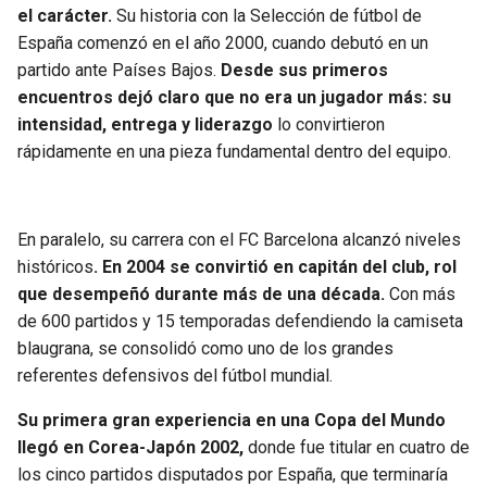
el carácter.
Su historia con la Selección de fútbol de
SEAHAWKS
PELICANS
España comenzó en el año 2000, cuando debutó en un
partido ante Países Bajos.
Desde sus primeros
encuentros dejó claro que no era un jugador más: su
BEARS
SPURS
intensidad, entrega y liderazgo
lo convirtieron
rápidamente en una pieza fundamental dentro del equipo.
LIONS
NUGGETS
PACKERS
TIMBERWOLVES
En paralelo, su carrera con el FC Barcelona alcanzó niveles
históricos
. En 2004 se convirtió en capitán del club, rol
VIKINGS
THUNDER
que desempeñó durante más de una década.
Con más
de 600 partidos y 15 temporadas defendiendo la camiseta
FALCONS
TRAIL BLAZERS
blaugrana, se consolidó como uno de los grandes
referentes defensivos del fútbol mundial.
PANTHERS
JAZZ
Su primera gran experiencia en una Copa del Mundo
SAINTS
llegó en Corea-Japón 2002,
donde fue titular en cuatro de
los cinco partidos disputados por España, que terminaría