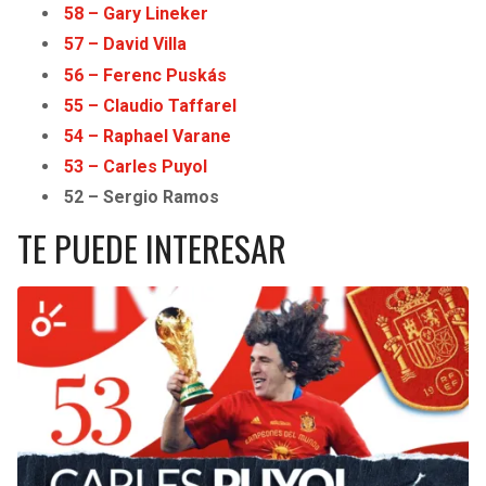
58 – Gary Lineker
57 – David Villa
56 – Ferenc Puskás
55 – Claudio Taffarel
54
–
Raphael Varane
53 – Carles Puyol
52 – Sergio Ramos
TE PUEDE INTERESAR