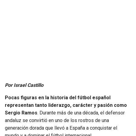
JAGUARS
WIZARDS
TITANS
WARRIORS
COWBOYS
CLIPPERS
GIANTS
LAKERS
EAGLES
SUNS
COMMANDERS
KINGS
Por Israel Castillo
Pocas figuras en la historia del fútbol español
CARDINALS
MAVERICKS
representan tanto liderazgo, carácter y pasión como
Sergio Ramos
. Durante más de una década, el defensor
RAMS
ROCKETS
andaluz se convirtió en uno de los rostros de una
generación dorada que llevó a España a conquistar el
49ERS
GRIZZLIES
mundo y a dominar el fútbol internacional.