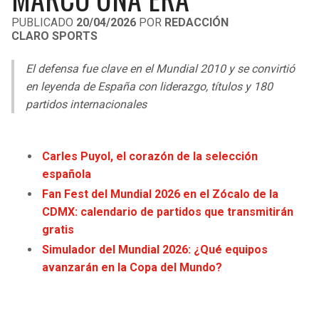
LIGA DE EXPANSIÓN MX
UEFA EUROPA LEAGUE
PUBLICADO
20/04/2026
POR
REDACCIÓN
CLARO SPORTS
RAIDERS
CAVALIERS
LEAGUES CUP
UEFA CONFERENCE LEAGUE
El defensa fue clave en el Mundial 2010 y se convirtió
MLS
CHARGERS
PISTONS
en leyenda de España con liderazgo, títulos y 180
partidos internacionales
COPA LIBERTADORES
RAVENS
PACERS
COPA SUDAMERICANA
BENGALS
BUCKS
Carles Puyol, el corazón de la selección
LIGA BETPLAY
española
BROWNS
HAWKS
Fan Fest del Mundial 2026 en el Zócalo de la
OTRAS LIGAS
CDMX: calendario de partidos que transmitirán
STEELERS
HORNETS
gratis
Simulador del Mundial 2026: ¿Qué equipos
TEXANS
HEAT
avanzarán en la Copa del Mundo?
COLTS
MAGIC