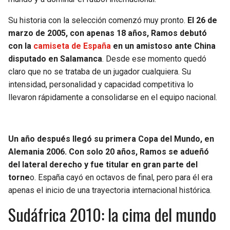
SEAHAWKS
PELICANS
Su historia con la selección comenzó muy pronto.
El 26 de
marzo de 2005, con apenas 18 años, Ramos debutó
con la
camiseta de España
en un amistoso ante China
BEARS
SPURS
disputado en Salamanca
. Desde ese momento quedó
claro que no se trataba de un jugador cualquiera. Su
LIONS
NUGGETS
intensidad, personalidad y capacidad competitiva lo
llevaron rápidamente a consolidarse en el equipo nacional.
PACKERS
TIMBERWOLVES
VIKINGS
THUNDER
Un año después llegó su primera Copa del Mundo, en
Alemania 2006. Con solo 20 años, Ramos se adueñó
FALCONS
TRAIL BLAZERS
del lateral derecho y fue titular en gran parte del
torne
o. España cayó en octavos de final, pero para él era
PANTHERS
JAZZ
apenas el inicio de una trayectoria internacional histórica.
SAINTS
Sudáfrica 2010: la cima del mundo