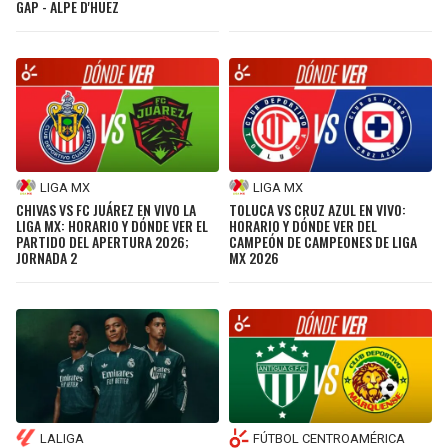
GAP - ALPE D'HUEZ
SEAHAWKS
PELICANS
BEARS
SPURS
LIONS
NUGGETS
LIGA MX
LIGA MX
PACKERS
TIMBERWOLVES
CHIVAS VS FC JUÁREZ EN VIVO LA
TOLUCA VS CRUZ AZUL EN VIVO:
LIGA MX: HORARIO Y DÓNDE VER EL
HORARIO Y DÓNDE VER DEL
PARTIDO DEL APERTURA 2026;
CAMPEÓN DE CAMPEONES DE LIGA
VIKINGS
THUNDER
JORNADA 2
MX 2026
FALCONS
TRAIL BLAZERS
PANTHERS
JAZZ
SAINTS
LALIGA
FÚTBOL CENTROAMÉRICA