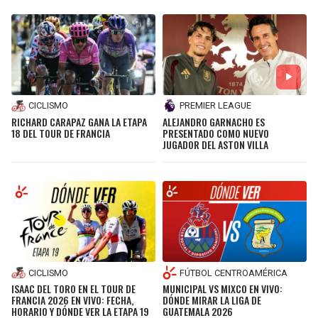
JAGUARS
WIZARDS
TITANS
WARRIORS
COWBOYS
CLIPPERS
CICLISMO
PREMIER LEAGUE
RICHARD CARAPAZ GANA LA ETAPA
ALEJANDRO GARNACHO ES
GIANTS
LAKERS
18 DEL TOUR DE FRANCIA
PRESENTADO COMO NUEVO
JUGADOR DEL ASTON VILLA
EAGLES
SUNS
COMMANDERS
KINGS
CARDINALS
MAVERICKS
RAMS
ROCKETS
CICLISMO
FÚTBOL CENTROAMÉRICA
ISAAC DEL TORO EN EL TOUR DE
MUNICIPAL VS MIXCO EN VIVO:
FRANCIA 2026 EN VIVO: FECHA,
DÓNDE MIRAR LA LIGA DE
49ERS
GRIZZLIES
HORARIO Y DÓNDE VER LA ETAPA 19
GUATEMALA 2026