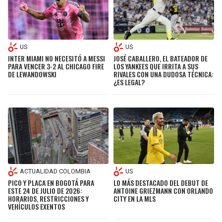
LIGA DE EXPANSIÓN MX
UEFA EUROPA LEAGUE
RAIDERS
CAVALIERS
LEAGUES CUP
UEFA CONFERENCE LEAGUE
US
US
MLS
CHARGERS
PISTONS
INTER MIAMI NO NECESITÓ A MESSI
JOSÉ CABALLERO, EL BATEADOR DE
PARA VENCER 3-2 AL CHICAGO FIRE
LOS YANKEES QUE IRRITA A SUS
COPA LIBERTADORES
DE LEWANDOWSKI
RIVALES CON UNA DUDOSA TÉCNICA:
RAVENS
PACERS
¿ES LEGAL?
COPA SUDAMERICANA
BENGALS
BUCKS
LIGA BETPLAY
BROWNS
HAWKS
OTRAS LIGAS
STEELERS
HORNETS
ACTUALIDAD COLOMBIA
US
TEXANS
HEAT
PICO Y PLACA EN BOGOTÁ PARA
LO MÁS DESTACADO DEL DEBUT DE
ESTE 24 DE JULIO DE 2026:
ANTOINE GRIEZMANN CON ORLANDO
HORARIOS, RESTRICCIONES Y
CITY EN LA MLS
VEHÍCULOS EXENTOS
COLTS
MAGIC