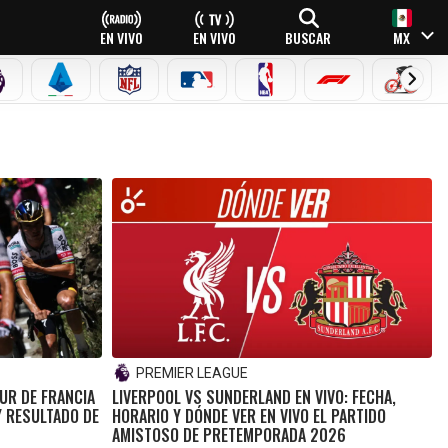
EN VIVO
EN VIVO
BUSCAR
MX
PREMIER LEAGUE
SERIE A
NFL
MLB
NBA
FÓRMULA 1
CICLI
PREMIER LEAGUE
OUR DE FRANCIA
LIVERPOOL VS SUNDERLAND EN VIVO: FECHA,
Y RESULTADO DE
HORARIO Y DÓNDE VER EN VIVO EL PARTIDO
AMISTOSO DE PRETEMPORADA 2026