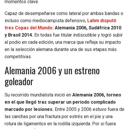
momentos clave.
SEAHAWKS
PELICANS
Capaz de desempeñarse como lateral por ambas bandas o
incluso como mediocampista defensivo,
Lahm disputó
BEARS
SPURS
tres Copas del Mundo:
Alemania 2006, Sudáfrica 2010
y Brasil 2014.
En todas fue titular indiscutible y logró subir
LIONS
NUGGETS
al podio en cada edición, una marca que refleja su impacto
en la selección alemana durante una de sus etapas más
PACKERS
TIMBERWOLVES
competitivas.
Alemania 2006 y un estreno
VIKINGS
THUNDER
goleador
FALCONS
TRAIL BLAZERS
Su recorrido mundialista inició en
Alemania 2006, torneo
PANTHERS
JAZZ
en el que llegó tras superar un periodo complicado
marcado por lesiones.
Entre 2005 y 2006 estuvo fuera de
SAINTS
las canchas por una fractura por estrés en el pie y una
rotura de ligamentos en la rodilla izquierda. Por si fuera