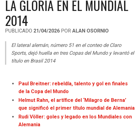
LA GLORIA EN EL MUNDIAL
LIGA DE EXPANSIÓN MX
UEFA EUROPA LEAGUE
2014
RAIDERS
CAVALIERS
LEAGUES CUP
UEFA CONFERENCE LEAGUE
PUBLICADO
21/04/2026
POR
ALAN OSORNIO
MLS
CHARGERS
PISTONS
El lateral alemán, número 51 en el conteo de Claro
COPA LIBERTADORES
RAVENS
PACERS
Sports, dejó huella en tres Copas del Mundo y levantó el
COPA SUDAMERICANA
título en Brasil 2014
BENGALS
BUCKS
LIGA BETPLAY
BROWNS
HAWKS
Paul Breitner: rebeldía, talento y gol en finales
OTRAS LIGAS
de la Copa del Mundo
STEELERS
HORNETS
Helmut Rahn, el artífice del ‘Milagro de Berna’
que significó el primer título mundial de Alemania
TEXANS
HEAT
Rudi Völler: goles y legado en los Mundiales con
Alemania
COLTS
MAGIC