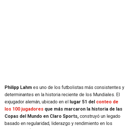
JAGUARS
WIZARDS
TITANS
WARRIORS
COWBOYS
CLIPPERS
GIANTS
LAKERS
EAGLES
SUNS
COMMANDERS
KINGS
Philipp Lahm
es uno de los futbolistas más consistentes y
determinantes en la historia reciente de los Mundiales. El
CARDINALS
MAVERICKS
exjugador alemán, ubicado en el
lugar 51 del
conteo de
los 100 jugadores
que más marcaron la historia de las
RAMS
ROCKETS
Copas del Mundo en Claro Sports,
construyó un legado
basado en regularidad, liderazgo y rendimiento en los
49ERS
GRIZZLIES