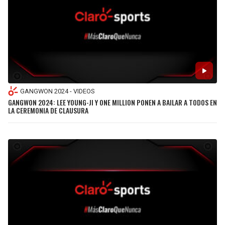
JAGUARS
WIZARDS
TITANS
WARRIORS
COWBOYS
CLIPPERS
GIANTS
LAKERS
GANGWON 2024 - VIDEOS
GANGWON 2024: LEE YOUNG-JI Y ONE MILLION PONEN A BAILAR A TODOS EN
LA CEREMONIA DE CLAUSURA
EAGLES
SUNS
COMMANDERS
KINGS
CARDINALS
MAVERICKS
RAMS
ROCKETS
49ERS
GRIZZLIES