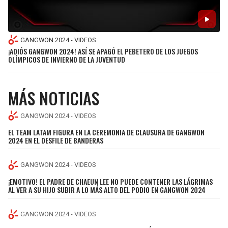
SEAHAWKS
PELICANS
GANGWON 2024 - VIDEOS
BEARS
SPURS
¡ADIÓS GANGWON 2024! ASÍ SE APAGÓ EL PEBETERO DE LOS JUEGOS
OLÍMPICOS DE INVIERNO DE LA JUVENTUD
LIONS
NUGGETS
MÁS NOTICIAS
PACKERS
TIMBERWOLVES
GANGWON 2024 - VIDEOS
VIKINGS
THUNDER
EL TEAM LATAM FIGURA EN LA CEREMONIA DE CLAUSURA DE GANGWON
2024 EN EL DESFILE DE BANDERAS
FALCONS
TRAIL BLAZERS
GANGWON 2024 - VIDEOS
PANTHERS
JAZZ
¡EMOTIVO! EL PADRE DE CHAEUN LEE NO PUEDE CONTENER LAS LÁGRIMAS
AL VER A SU HIJO SUBIR A LO MÁS ALTO DEL PODIO EN GANGWON 2024
SAINTS
GANGWON 2024 - VIDEOS